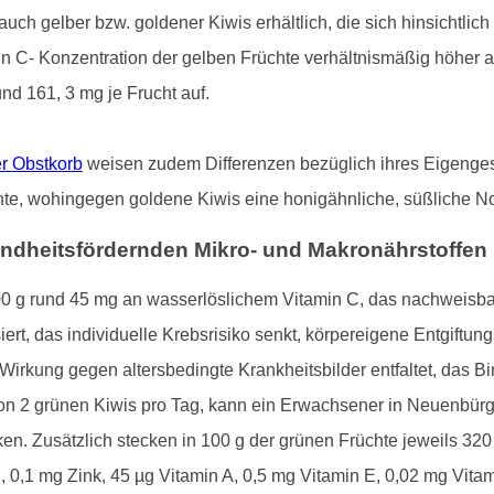
uch gelber bzw. goldener Kiwis erhältlich, die sich hinsichtlich
min C- Konzentration der gelben Früchte verhältnismäßig höher a
nd 161, 3 mg je Frucht auf.
r Obstkorb
weisen zudem Differenzen bezüglich ihres Eigengesc
te, wohingegen goldene Kiwis eine honigähnliche, süßliche Not
esundheitsfördernden Mikro- und Makronährstoffen
 g rund 45 mg an wasserlöslichem Vitamin C, das nachweisbar
isiert, das individuelle Krebsrisiko senkt, körpereigene Entgif
 Wirkung gegen altersbedingte Krankheitsbilder entfaltet, das 
on 2 grünen Kiwis pro Tag, kann ein Erwachsener in Neuenbür
en. Zusätzlich stecken in 100 g der grünen Früchte jeweils 3
0,1 mg Zink, 45 µg Vitamin A, 0,5 mg Vitamin E, 0,02 mg Vitam