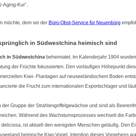
i-Aging-Kur".
en möchte, dem sei der
Büro-Obst-Service für Neuenbürg
empfoh
rsprünglich in Südwestchina heimisch sind
ich in Südwestchina
beheimatet. Im Kalenderjahr 1904 wurden 
chtung der Früchte fokussierten. Den vorläufigen Höhepunkt die
mmerziellen Kiwi- Plantagen auf neuseeländischem Boden entstan
ncierte die Frucht zum internationalen Exportschlager und läu
 der Gruppe der Strahlengriffelgewächse und sind als Beerenfrü
erreichen. Während des Wachstumsprozesses wechselt die Farbe
 deliciosa, ist aktuell den wenigsten Menschen geläufig. Den E
useeland heimische Kiwi-Vogel. Intention dieses Vorgehens wa