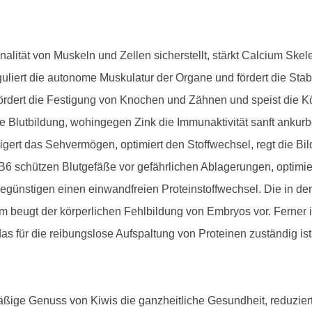
alität von Muskeln und Zellen sicherstellt, stärkt Calcium Sk
liert die autonome Muskulatur der Organe und fördert die Stab
ördert die Festigung von Knochen und Zähnen und speist die Kö
die Blutbildung, wohingegen Zink die Immunaktivität sanft ankur
igert das Sehvermögen, optimiert den Stoffwechsel, regt die Bil
6 schützen Blutgefäße vor gefährlichen Ablagerungen, optimier
günstigen einen einwandfreien Proteinstoffwechsel. Die in den
m beugt der körperlichen Fehlbildung von Embryos vor. Ferner 
s für die reibungslose Aufspaltung von Proteinen zuständig ist
äßige Genuss von Kiwis die ganzheitliche Gesundheit, reduziert