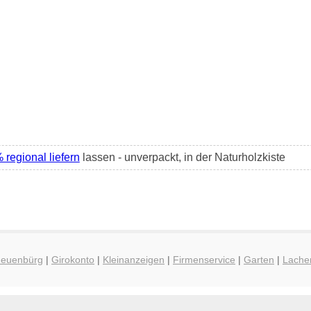
regional liefern
lassen - unverpackt, in der Naturholzkiste
 Neuenbürg
|
Girokonto
|
Kleinanzeigen
|
Firmenservice
|
Garten
|
Lache