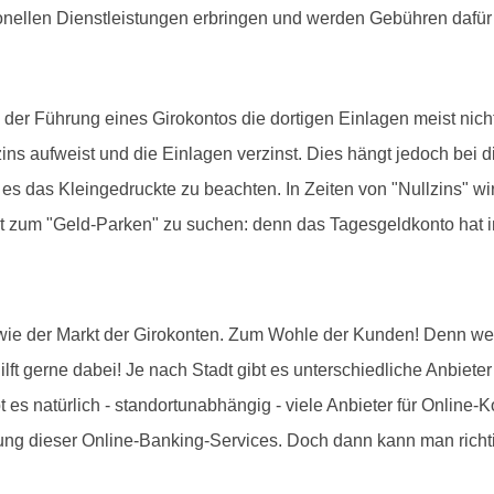
onellen Dienstleistungen erbringen und werden Gebühren dafür
 Führung eines Girokontos die dortigen Einlagen meist nicht v
ns aufweist und die Einlagen verzinst. Dies hängt jedoch bei
es das Kleingedruckte zu beachten. In Zeiten von "Nullzins" wir
t zum "Geld-Parken" zu suchen: denn das Tagesgeldkonto hat i
 wie der Markt der Girokonten. Zum Wohle der Kunden! Denn wer 
lft gerne dabei! Je nach Stadt gibt es unterschiedliche Anbiete
 es natürlich - standortunabhängig - viele Anbieter für Online-K
zung dieser Online-Banking-Services. Doch dann kann man richti